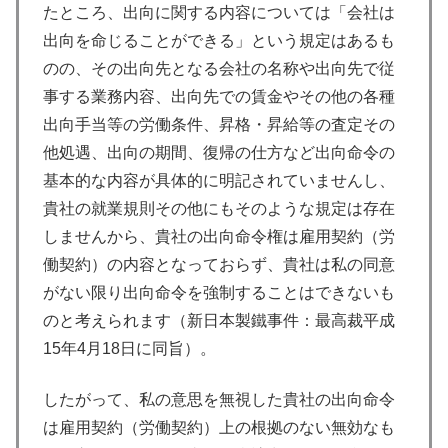
たところ、出向に関する内容については「会社は
出向を命じることができる」という規定はあるも
のの、その出向先となる会社の名称や出向先で従
事する業務内容、出向先での賃金やその他の各種
出向手当等の労働条件、昇格・昇給等の査定その
他処遇、出向の期間、復帰の仕方など出向命令の
基本的な内容が具体的に明記されていませんし、
貴社の就業規則その他にもそのような規定は存在
しませんから、貴社の出向命令権は雇用契約（労
働契約）の内容となっておらず、貴社は私の同意
がない限り出向命令を強制することはできないも
のと考えられます（新日本製鐵事件：最高裁平成
15年4月18日に同旨）。
したがって、私の意思を無視した貴社の出向命令
は雇用契約（労働契約）上の根拠のない無効なも