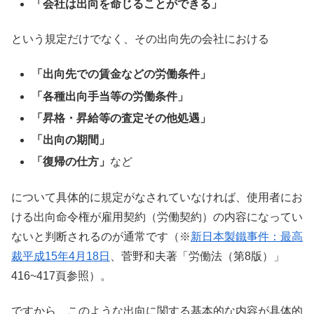
「会社は出向を命じることができる」
という規定だけでなく、その出向先の会社における
「出向先での賃金などの労働条件」
「各種出向手当等の労働条件」
「昇格・昇給等の査定その他処遇」
「出向の期間」
「復帰の仕方」
など
について具体的に規定がなされていなければ、使用者にお
ける出向命令権が雇用契約（労働契約）の内容になってい
ないと判断されるのが通常です（※
新日本製鐵事件：最高
裁平成15年4月18日
、菅野和夫著「労働法（第8版）」
416~417頁参照）。
ですから、このような出向に関する基本的な内容が具体的