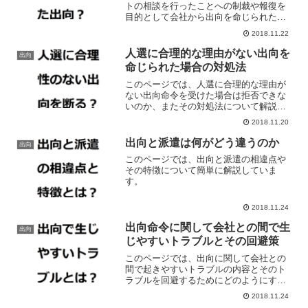
トの相談を行ったことへの制裁や報復を
目的として会社から出向を命じられた場
合の対処法について解説しています。
2018.11.22
人選に合理的な理由がない出向を
出向
命じられた場合の対処法
このページでは、人選に合理的な理由が
ない出向命令を受けた場合は拒否できな
いのか、またその対処法について解説し
ています。
2018.11.20
出向と派遣は何がどう違うのか
出向
このページでは、出向と派遣の相違点や
その特徴について簡単に解説していま
す。
2018.11.24
出向命令に関して会社との間で生
出向
じやすいトラブルとその回避策
このページでは、出向に関して会社との
間で起きやすいトラブルの内容とそのト
ラブルを回避するためにどのようにすれ
ばよいかという点について解説していま
2018.11.24
す。