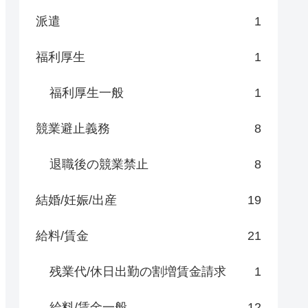
派遣
1
福利厚生
1
福利厚生一般
1
競業避止義務
8
退職後の競業禁止
8
結婚/妊娠/出産
19
給料/賃金
21
残業代/休日出勤の割増賃金請求
1
給料/賃金一般
12