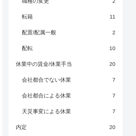
職種の変更
2
転籍
11
配置/配属一般
2
配転
10
休業中の賃金/休業手当
20
会社都合でない休業
7
会社都合による休業
7
天災事変による休業
7
内定
20