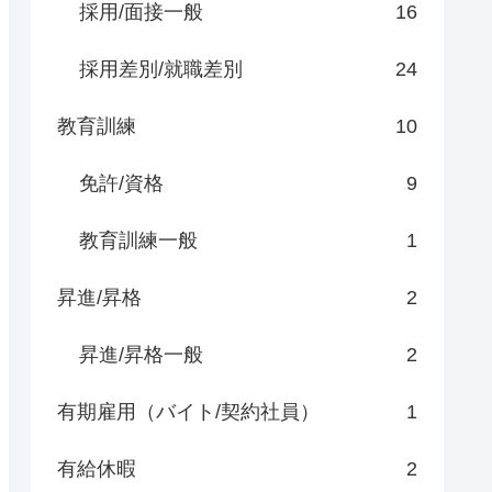
採用/面接一般
16
採用差別/就職差別
24
教育訓練
10
免許/資格
9
教育訓練一般
1
昇進/昇格
2
昇進/昇格一般
2
有期雇用（バイト/契約社員）
1
有給休暇
2