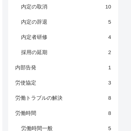
内定の取消
10
内定の辞退
5
内定者研修
4
採用の延期
2
内部告発
1
労使協定
3
労働トラブルの解決
8
労働時間
8
労働時間一般
5