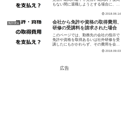
もない間に退職しようとする場合に、見
習い期間中や見習い期間経過後間もない
間に退職する場合は技術指導料や研修期
2018.06.14
間中の経費を支払う旨の約束を雇い主と
会社から免許や資格の取得費用、
の間で行っていたことを根...
免許/資格
研修の受講料を請求された場合
このページでは、勤務先の会社の指示で
免許や資格を取得あるいは社外研修を受
講したにもかかわらず、その費用を会社
から請求された場合に具体的にどのよう
2018.09.03
に対処すべきかという点について解説し
ています。
広告