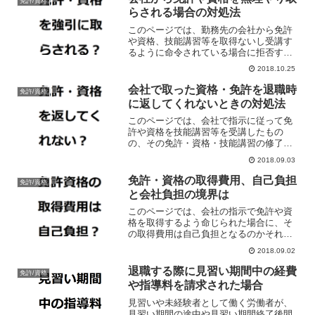
免許/資格
らされる場合の対処法
このページでは、勤務先の会社から免許
や資格、技能講習等を取得ないし受講す
るように命令されている場合に拒否する
ことはできないのか、という点について
2018.10.25
解説しています。
会社で取った資格・免許を退職時
免許/資格
に返してくれないときの対処法
このページでは、会社で指示に従って免
許や資格を技能講習等を受講したもの
の、その免許・資格・技能講習の修了証
を会社が変換してくれない場合の対処法
2018.09.03
などについて解説しています。
免許・資格の取得費用、自己負担
免許/資格
と会社負担の境界は
このページでは、会社の指示で免許や資
格を取得するよう命じられた場合に、そ
の取得費用は自己負担となるのかそれと
も会社負担となるのか、その判断基準に
2018.09.02
ついて解説しています。
退職する際に見習い期間中の経費
免許/資格
や指導料を請求された場合
見習いや未経験者として働く労働者が、
見習い期間の途中や見習い期間終了後間