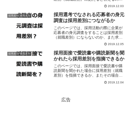
か、またそのような家族に関する事項を
2019.12.03
聴かれた場合の対処法などについて解説
しています。
採用選考でなされる応募者の身元
採用差別/就職差別
調査は採用差別につながるか
このページでは、採用活動の際に企業が
応募者の身元調査をすることは採用差別
（就職差別）にならないのか、また求職
者が身元調査を受けた場合の対象法など
2019.12.05
について解説しています。
採用面接で愛読書や購読新聞を聞
採用差別/就職差別
かれたら採用差別を指摘できるか
このページでは、採用面接で愛読書や購
読新聞を聞かれた場合に採用差別（就職
差別）を指摘できるか、またその場合の
対処法について解説しています。
2019.12.04
広告