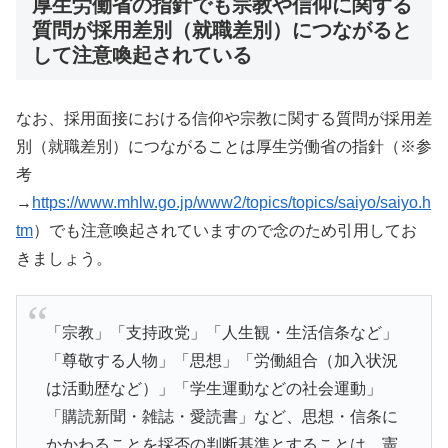
厚生労働省の指針でも宗教や信仰に関する
質問が採用差別（就職差別）につながると
して注意喚起されている
なお、採用面接における信仰や宗教に関する質問が採用差
別（就職差別）につながることは厚生労働省の指針（※参
考
→
https://www.mhlw.go.jp/www2/topics/topics/saiyo/saiyo.h
tm
）でも注意喚起されていますので念のため引用してお
きましょう。
「宗教」「支持政党」「人生観・生活信条など」
「尊敬する人物」「思想」「労働組合（加入状況
は活動歴など）」「学生運動などの社会運動」
「購読新聞・雑誌・愛読書」など、思想・信条に
かかわることを採否の判断基準とすることは、憲