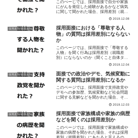
このぺーじでは、採用面接で自分や家族
にがんを発症した経験があるかなど病気
に関して聞かれた場合、採用差別（就職
差別）の問題を提起できるか、また面接
2019.12.08
でがんなど病気に関する質問を受けた場
合の対処法などについて解説していま
採用面接における「尊敬する人
採用差別/就職差別
す。
物」の質問は採用差別にならない
か
このページでは、採用面接で「尊敬する
人物」を聞く行為は採用差別（就職差
別）にならないのか（聞くこと自体タブ
ーではないのか）、また面接で「尊敬す
2019.12.04
る人物」を聞かれた場合の対処法などに
ついて解説しています。
面接での政治やデモ、気候変動に
採用差別/就職差別
関する質問は採用差別になるか
このページでは、採用面接で支持政党や
デモへの参加歴、気候変動など社会問題
に関する見解などを聞かれた場合、それ
を採用差別（就職差別）として非難でき
2019.12.03
るか、また採用面接で思想信条に関する
質問を受けた場合の対処法について解説
採用面接で家族構成や家族の病歴
採用差別/就職差別
しています。
などを聞くのは採用差別か
このページでは、採用面接で家族構成や
家族の病歴を聞かれた場合、それは採用
差別（就職差別）にあたると言えるの