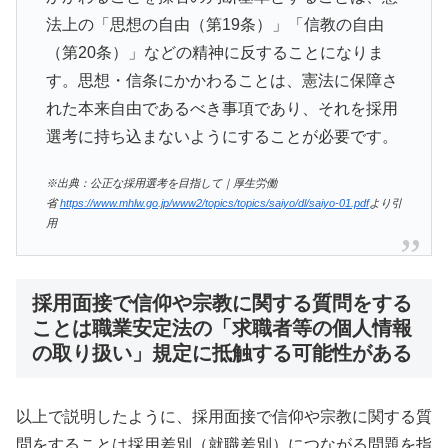
法上の「思想の自由（第19条）」「信教の自由
（第20条）」などの精神に反することになりま
す。思想・信条にかかわることは、憲法に保障さ
れた本来自由であるべき事項であり、それを採用
選考に持ち込まないようにすることが必要です。
※出典：公正な採用選考を目指して｜厚生労働
省
https://www.mhlw.go.jp/www2/topics/topics/saiyo/dl/saiyo-01.pdf
より引
用
採用面接で信仰や宗教に関する質問をする
ことは職業安定法の「求職者等の個人情報
の取り扱い」規定に抵触する可能性がある
以上で説明したように、採用面接で信仰や宗教に関する質
問をすることは採用差別（就職差別）につながる問題を指