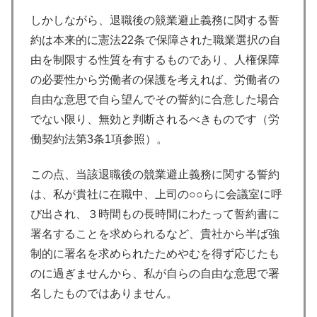
しかしながら、退職後の競業避止義務に関する誓
約は本来的に憲法22条で保障された職業選択の自
由を制限する性質を有するものであり、人権保障
の必要性から労働者の保護を考えれば、労働者の
自由な意思で自ら望んでその誓約に合意した場合
でない限り、無効と判断されるべきものです（労
働契約法第3条1項参照）。
この点、当該退職後の競業避止義務に関する誓約
は、私が貴社に在職中、上司の○○らに会議室に呼
び出され、３時間もの長時間にわたって誓約書に
署名することを求められるなど、貴社から半ば強
制的に署名を求められたためやむを得ず応じたも
のに過ぎませんから、私が自らの自由な意思で署
名したものではありません。