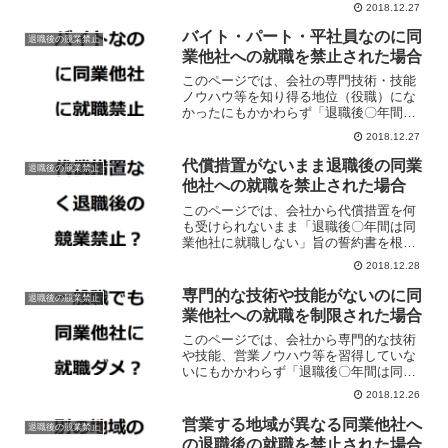
2018.12.27
の就職を制限されている場合の対処法に
ついて解説しています。
バイト・パート・平社員なのに同
退職後の競業禁止
業他社への就職を禁止された場合
このページでは、会社の専門技術・技能
ノウハウ等を知り得る地位（役職）にな
かったにもかかわらず「退職後〇年間は
同業他社に就職しない」旨の誓約書を根
2018.12.27
拠に退職後の同業他社への就職を制限さ
れている場合の対処法について解説して
代償措置がないまま退職後の同業
退職後の競業禁止
います。
他社への就職を禁止された場合
このページでは、会社から代償措置を何
も受けられないまま「退職後〇年間は同
業他社に就職しない」旨の誓約書を根拠
に退職後の同業他社への就職を制限され
2018.12.28
ている場合の対処法について解説してい
ます。
専門的な技術や技能がないのに同
退職後の競業禁止
業他社への就職を制限された場合
このページでは、会社から専門的な技術
や技能、営業ノウハウ等を習得していな
いにもかかわらず「退職後〇年間は同業
他社に就職しない」旨の誓約書にサイン
2018.12.26
していることを理由に退職後の同業他社
への就職を禁止されている場合の対処法
営業する地域が異なる同業他社へ
退職後の競業禁止
について解説しています。
の退職後の就職を禁止された場合