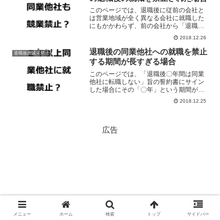
このページでは、退職後に従前の会社と
は営業地域が全く異なる会社に就職した
にもかかわらず、前の会社から「退職後
〇年間は同業他社に就職しない」旨の誓
2018.12.26
約書に署名していることを根拠にその就
職を妨害された場合の対処法などについ
退職後の同業他社への就職を禁止
退職後の競業禁止
て解説しています。
する期間が長すぎる場合
このページでは、「退職後〇年間は同業
他社に転職しない」旨の誓約書にサイン
した場合にその「〇年」という期間が
「必要かつ合理的な範囲を超える」場合
2018.12.25
の対処法について解説しています。
広告
メニュー
ホーム
検索
トップ
サイドバー