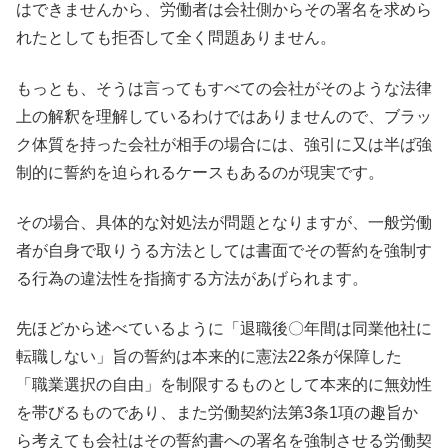
はできませんから、労働者は会社側からその署名を求めら
れたとしても拒否して全く問題ありません。
もっとも、そうは言ってもすべての会社がそのような法律
上の解釈を理解しているわけではありませんので、ブラッ
ク体質を持った会社が相手の場合には、強引に又は半ば強
制的に誓約を迫られるケースもあるのが現実です。
その場合、具体的な対処法が問題となりますが、一般労働
者が自身で取りうる方法としては書面でその誓約を強制す
る行為の違法性を指摘する方法があげられます。
先ほどから述べているように「退職後〇年間は同業他社に
転職しない」旨の誓約は本来的に憲法22条が保障した
「職業選択の自由」を制限するものとして本来的に無効性
を帯びるものであり、また労働契約法第3条1項の趣旨か
ら考えても会社はその誓約書への署名を強制させる労働契