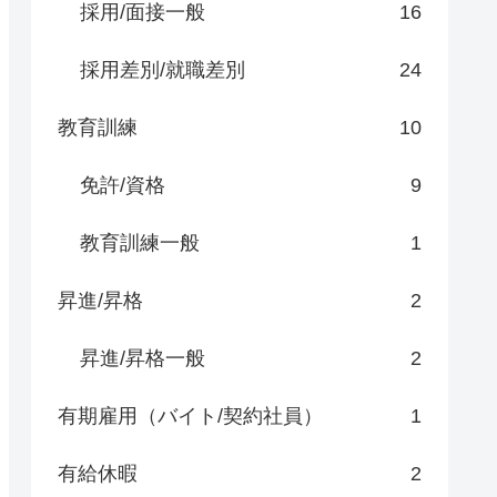
採用/面接一般
16
採用差別/就職差別
24
教育訓練
10
免許/資格
9
教育訓練一般
1
昇進/昇格
2
昇進/昇格一般
2
有期雇用（バイト/契約社員）
1
有給休暇
2