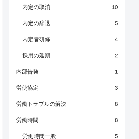
内定の取消
10
内定の辞退
5
内定者研修
4
採用の延期
2
内部告発
1
労使協定
3
労働トラブルの解決
8
労働時間
8
労働時間一般
5