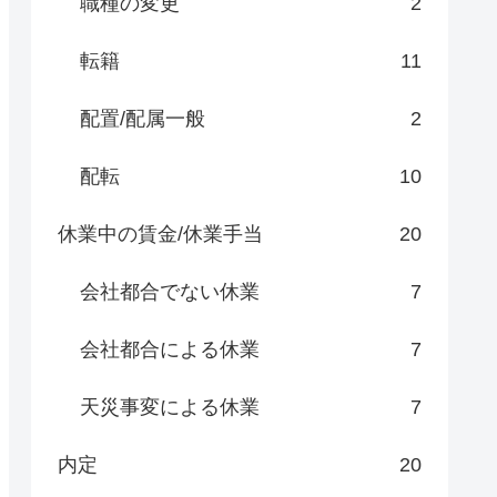
職種の変更
2
転籍
11
配置/配属一般
2
配転
10
休業中の賃金/休業手当
20
会社都合でない休業
7
会社都合による休業
7
天災事変による休業
7
内定
20