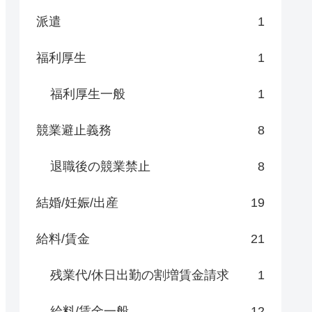
派遣
1
福利厚生
1
福利厚生一般
1
競業避止義務
8
退職後の競業禁止
8
結婚/妊娠/出産
19
給料/賃金
21
残業代/休日出勤の割増賃金請求
1
給料/賃金一般
12