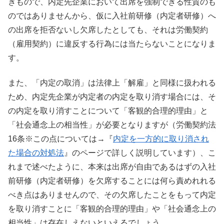
きもので、内定先企業において出席を強制できる性質のも
のではありませんから、仮に入社前研修（内定者研修）へ
の出席を拒否ないし欠席したとしても、それは労働契約
（雇用契約）に違反する行為には当たらないことになりま
す。
また、「内定の取消」は法律上「解雇」と同様に扱われる
ため、内定先企業が内定者の内定を取り消す場合には、そ
の内定を取り消すことについて「客観的合理的理由」と
「社会通念上の相当性」が必要となりますが（労働契約法
16条※この点については→『
内定を一方的に取り消され
た場合の対処法
』のページで詳しく説明しています）、こ
れまで述べたように、本来は出席が自由であるはずの入社
前研修（内定者研修）を欠席することには何ら責めれれる
べき点はありませんので、その欠席したことをもって内定
を取り消すことに「客観的合理的理由」や「社会通念上の
相当性」は存在しえないといえるでしょう。