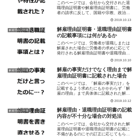
このページでは、会社から交付された退
職理由証明書や解雇理由証明書に、労働
者の請求に反して、国籍や宗教、政治思
想や思想信条、病気や障害、性的特性な
2019.10.13
どが記載された場合の対処法について解
説しています。
解雇理由証明書・退職理由証明書
解雇理由証明書
の記載事項には何があるか
このページでは、労働者が退職しまたは
解雇された場合に労働者の求めに応じて
発行される解雇理由証明書や退職理由証
明書の記載事項について解説していま
2019.10.10
す。
解雇の事実だけでなく理由まで解
解雇理由証明書
雇理由証明書に記載された場合
このページでは、「解雇の事実だけ」を
記載するよう求めたにもかかわらず「解
雇の理由」まで具体体に記載された解雇
理由証明書を交付された場合の対処法に
2019.10.12
ついて解説しています。
解雇理由・退職理由証明書の記載
解雇理由証明書
内容が不十分な場合の対処法
このページでは、会社から交付された解
雇理由証明書や退職理由証明書の記載に
不備があるのにその訂正に応じてもらえ
ない場合の対処法について解説していま